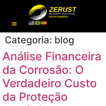
Categoria:
blog
Análise Financeira
da Corrosão: O
Verdadeiro Custo
da Proteção