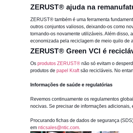
ZERUST® ajuda na remanufat
ZERUST® também é uma ferramenta fundamental p
outros conjuntos valiosos, deixando-os como nov
tornando-os novamente utilizáveis. Além disso, 
economizada pela reciclagem de meio quilo de a
ZERUST® Green VCI é reciclá
Os
produtos ZERUST®
não só evitam o desperd
produtos de
papel Kraft
são recicláveis. No enta
Informações de saúde e regulatórias
Revemos continuamente os regulamentos globais 
nocivas. Se precisar de informações adicionais,
Procurando fichas de dados de segurança (SDS)
em
nticsales@ntic.com.