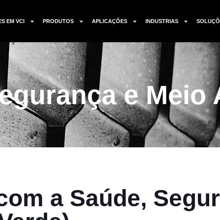
ES EM VCI
PRODUTOS
APLICAÇÕES
INDUSTRIAS
SOLUÇÕ
egurança e Meio
om a Saúde, Segur