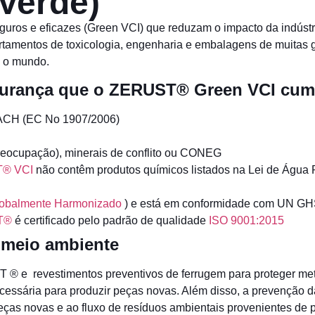
Verde)
uros e eficazes (Green VCI) que reduzam o impacto da indústr
tamentos de toxicologia, engenharia e embalagens de muitas
 o mundo.
gurança que o ZERUST® Green VCI cum
ACH (EC No 1907/2006)
eocupação), minerais de conflito ou CONEG
T® VCI
não contêm produtos químicos listados na Lei de Água 
lobalmente Harmonizado
) e está em conformidade com UN 
T®
é certificado pelo padrão de qualidade
ISO 9001:2015
meio ambiente
® e revestimentos preventivos de ferrugem para proteger met
ecessária para produzir peças novas. Além disso, a prevenção
as novas e ao fluxo de resíduos ambientais provenientes de 