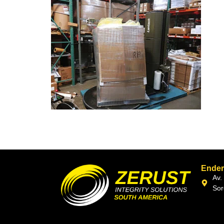
Ende
Av.
Sor