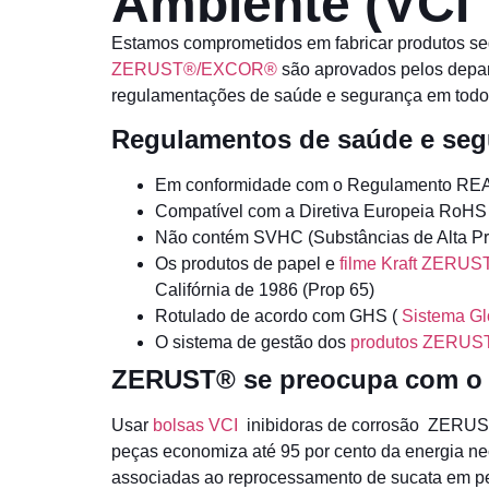
Ambiente (VCI 
Estamos comprometidos em fabricar produtos seg
ZERUST®/EXCOR®
são aprovados pelos depar
regulamentações de saúde e segurança em todo
Regulamentos de saúde e se
Em conformidade com o Regulamento RE
Compatível com a Diretiva Europeia RoHS
Não contém SVHC (Substâncias de Alta Pr
Os produtos de papel e
filme
Kraft ZERUS
Califórnia de 1986 (Prop 65)
Rotulado de acordo com GHS (
Sistema G
O sistema de gestão dos
produtos ZERUS
ZERUST® se preocupa com o 
Usar
bolsas VCI
inibidoras de corrosão ZERUST 
peças economiza até 95 por cento da energia n
associadas ao reprocessamento de sucata em peç