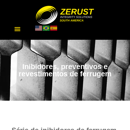
Inibidores, preventivos e
revestimentos de ferrugem