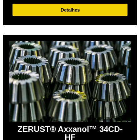
Detalhes
ZERUST® Axxanol™ 34CD-
HF