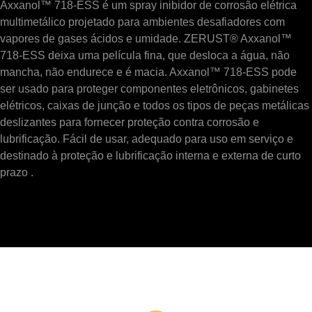
Axxanol™ 718-ESS é um spray inibidor de corrosão elétrica
multimetálico projetado para ambientes desafiadores com
vapores de gases ácidos e umidade. ZERUST® Axxanol™
718-ESS deixa uma película fina, que desloca a água, não
mancha, não endurece e é macia. Axxanol™ 718-ESS pode
ser usado para proteger componentes eletrônicos, gabinetes
elétricos, caixas de junção e todos os tipos de peças metálicas
deslizantes para fornecer proteção contra corrosão e
lubrificação. Fácil de usar, adequado para uso em serviço e
destinado à proteção e lubrificação interna e externa de curto
prazo .