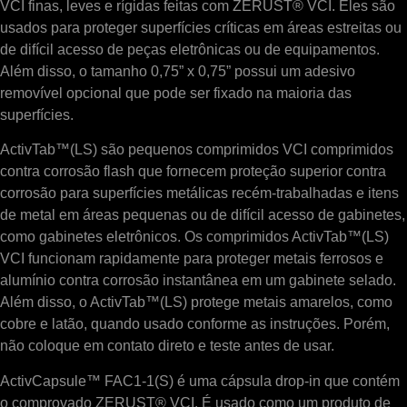
VCI finas, leves e rígidas feitas com ZERUST® VCI. Eles são
usados ​​para proteger superfícies críticas em áreas estreitas ou
de difícil acesso de peças eletrônicas ou de equipamentos.
Além disso, o tamanho 0,75” x 0,75” possui um adesivo
removível opcional que pode ser fixado na maioria das
superfícies.
ActivTab™(LS) são pequenos comprimidos VCI comprimidos
contra corrosão flash que fornecem proteção superior contra
corrosão para superfícies metálicas recém-trabalhadas e itens
de metal em áreas pequenas ou de difícil acesso de gabinetes,
como gabinetes eletrônicos. Os comprimidos ActivTab™(LS)
VCI funcionam rapidamente para proteger metais ferrosos e
alumínio contra corrosão instantânea em um gabinete selado.
Além disso, o ActivTab™(LS) protege metais amarelos, como
cobre e latão, quando usado conforme as instruções. Porém,
não coloque em contato direto e teste antes de usar.
ActivCapsule™ FAC1-1(S) é uma cápsula drop-in que contém
o comprovado ZERUST® VCI. É usado como um produto de