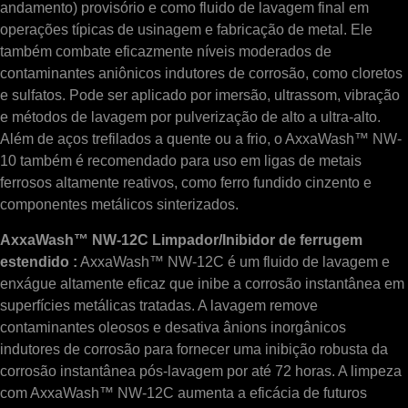
andamento) provisório e como fluido de lavagem final em
operações típicas de usinagem e fabricação de metal. Ele
também combate eficazmente níveis moderados de
contaminantes aniônicos indutores de corrosão, como cloretos
e sulfatos. Pode ser aplicado por imersão, ultrassom, vibração
e métodos de lavagem por pulverização de alto a ultra-alto.
Além de aços trefilados a quente ou a frio, o AxxaWash™ NW-
10 também é recomendado para uso em ligas de metais
ferrosos altamente reativos, como ferro fundido cinzento e
componentes metálicos sinterizados.
AxxaWash™ NW-12C Limpador/Inibidor de ferrugem
estendido :
AxxaWash™ NW-12C é um fluido de lavagem e
enxágue altamente eficaz que inibe a corrosão instantânea em
superfícies metálicas tratadas. A lavagem remove
contaminantes oleosos e desativa ânions inorgânicos
indutores de corrosão para fornecer uma inibição robusta da
corrosão instantânea pós-lavagem por até 72 horas. A limpeza
com AxxaWash™ NW-12C aumenta a eficácia de futuros