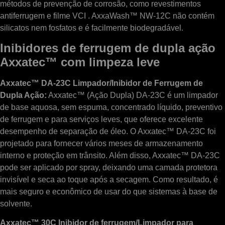
métodos de prevenção de corrosão, como revestimentos
antiferrugem e filme VCI . AxxaWash™ NW-12C não contém
silicatos nem fosfatos e é facilmente biodegradável.
Inibidores de ferrugem de dupla ação
Axxatec™ com limpeza leve
Axxatec™ DA-23C Limpador/Inibidor de Ferrugem de
Dupla Ação:
Axxatec™ (Ação Dupla) DA-23C é um limpador
de base aquosa, sem espuma, concentrado líquido, preventivo
de ferrugem e para serviços leves, que oferece excelente
desempenho de separação de óleo. O Axxatec™ DA-23C foi
projetado para fornecer vários meses de armazenamento
interno e proteção em trânsito. Além disso, Axxatec™ DA-23C
pode ser aplicado por spray, deixando uma camada protetora
invisível e seca ao toque após a secagem. Como resultado, é
mais seguro e econômico de usar do que sistemas à base de
solvente.
Axxatec™ 30C Inibidor de ferrugem/Limpador para