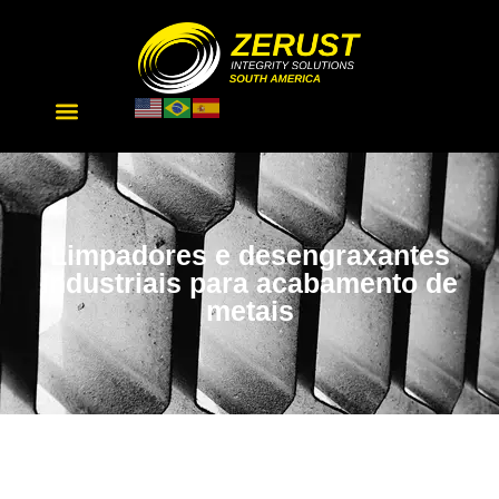
Limpadores e desengraxantes
industriais para acabamento de
metais