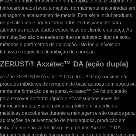
Esses produtos removem de forma rápida e eficaz sujeiras de
hidrocarbonetos leves a médias, normalmente encontradas em
usinagem e acabamento de metais. Esta série inclui produtos
de pH alcalino e neutro formulados exclusivamente para
atender às necessidades específicas do cliente e da peça. As
formulações são baseadas no tipo de substrato, tipo de solo,
métodos e parâmetros de aplicação. Isto inclui níveis de
limpeza e requisitos de inibição de corrosão.
ZERUST® Axxatec™ DA (ação dupla)
A série ZERUST® Axxatec™ DA (Dual-Action) consiste em
produtos inibidores de ferrugem de base aquosa com pouca ou
nenhuma formação de espuma. Axxatec™ DA foi projetado
para remover de forma rápida e eficaz sujeiras leves de
hidrocarbonetos. Esses produtos protegem superfícies
metálicas descobertas durante a montagem e são usados ​​para
aplicações de pulverização de base aquosa, produção em
linha ou imersão. Além disso, os produtos Axxatec™ DA
formam revestimentos transparentes, finos e de toque seco que