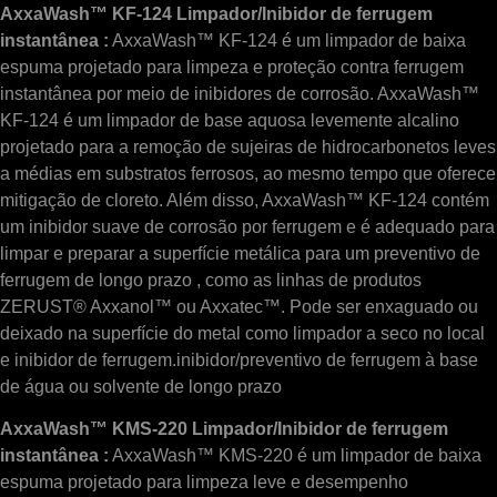
AxxaWash™ KF-124 Limpador/Inibidor de ferrugem
instantânea :
AxxaWash™ KF-124 é um limpador de baixa
espuma projetado para limpeza e proteção contra ferrugem
instantânea por meio de inibidores de corrosão. AxxaWash™
KF-124 é um limpador de base aquosa levemente alcalino
projetado para a remoção de sujeiras de hidrocarbonetos leves
a médias em substratos ferrosos, ao mesmo tempo que oferece
mitigação de cloreto. Além disso, AxxaWash™ KF-124 contém
um inibidor suave de corrosão por ferrugem e é adequado para
limpar e preparar a superfície metálica para um preventivo de
ferrugem de longo prazo , como as linhas de produtos
ZERUST® Axxanol™ ou Axxatec™. Pode ser enxaguado ou
deixado na superfície do metal como limpador a seco no local
e inibidor de ferrugem.inibidor/preventivo de ferrugem à base
de água ou solvente de longo prazo
AxxaWash™ KMS-220 Limpador/Inibidor de ferrugem
instantânea :
AxxaWash™ KMS-220 é um limpador de baixa
espuma projetado para limpeza leve e desempenho