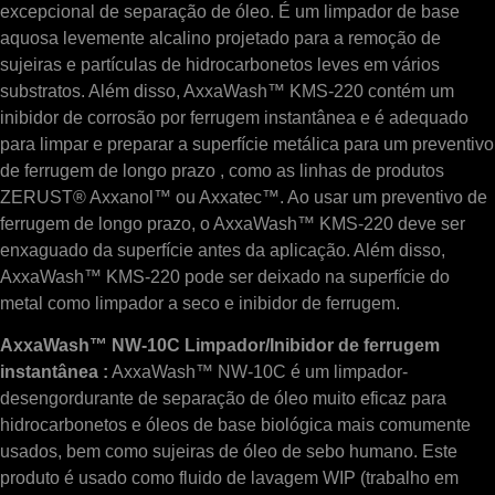
excepcional de separação de óleo. É um limpador de base
aquosa levemente alcalino projetado para a remoção de
sujeiras e partículas de hidrocarbonetos leves em vários
substratos. Além disso, AxxaWash™ KMS-220 contém um
inibidor de corrosão por ferrugem instantânea e é adequado
para limpar e preparar a superfície metálica para um preventivo
de ferrugem de longo prazo , como as linhas de produtos
ZERUST® Axxanol™ ou Axxatec™. Ao usar um preventivo de
ferrugem de longo prazo, o AxxaWash™ KMS-220 deve ser
enxaguado da superfície antes da aplicação. Além disso,
AxxaWash™ KMS-220 pode ser deixado na superfície do
metal como limpador a seco e inibidor de ferrugem.
AxxaWash™ NW-10C Limpador/Inibidor de ferrugem
instantânea :
AxxaWash™ NW-10C é um limpador-
desengordurante de separação de óleo muito eficaz para
hidrocarbonetos e óleos de base biológica mais comumente
usados, bem como sujeiras de óleo de sebo humano. Este
produto é usado como fluido de lavagem WIP (trabalho em