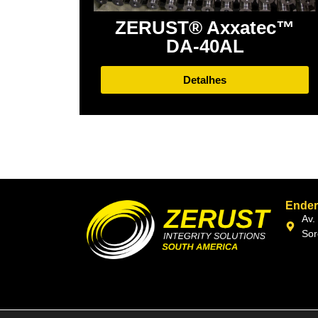
ZERUST® Axxatec™
DA-40AL
Detalhes
Ende
Av.
Sor