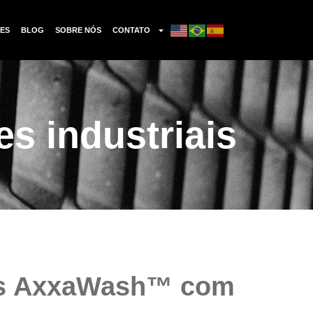
ES
BLOG
SOBRE NÓS
CONTATO
s industriais
ais AxxaWash™ com