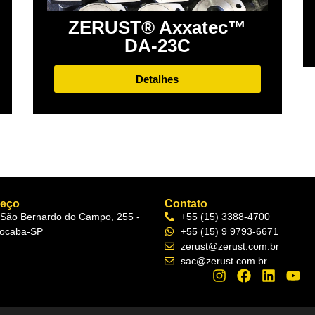
ZERUST® Axxatec™
DA-23C
Detalhes
reço
Contato
 São Bernardo do Campo, 255 -
+55 (15) 3388-4700
ocaba-SP
+55 (15) 9 9793-6671
zerust@zerust.com.br
sac@zerust.com.br