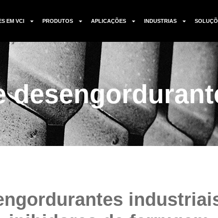
ES EM VCI
PRODUTOS
APLICAÇÕES
INDUSTRIAS
SOLUÇÕ
 desengordurante
engordurantes industri