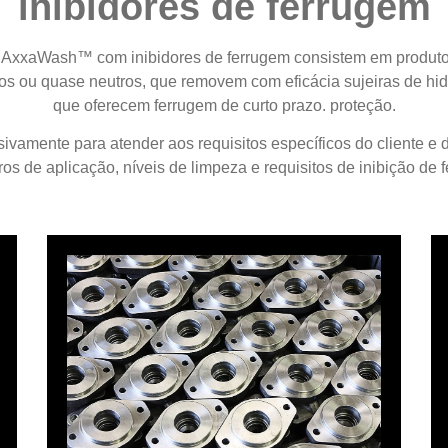
inibidores de ferrugem
xxaWash™ com inibidores de ferrugem consistem em produtos
nos ou quase neutros, que removem com eficácia sujeiras de h
que oferecem ferrugem de curto prazo. proteção.
sivamente para atender aos requisitos específicos do cliente e d
s de aplicação, níveis de limpeza e requisitos de inibição de 