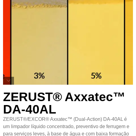
ZERUST® Axxatec™
DA-40AL
ZERUST®/EXCOR® Axxatec™ (Dual-Action) DA-40AL é
um limpador líquido concentrado, preventivo de ferrugem e
para serviços leves, à base de água e com baixa formação