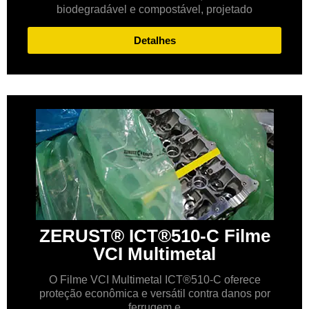
biodegradável e compostável, projetado
Detalhes
ZERUST® ICT®510-C Filme
VCI Multimetal
O Filme VCI Multimetal ICT®510-C oferece
proteção econômica e versátil contra danos por
ferrugem e