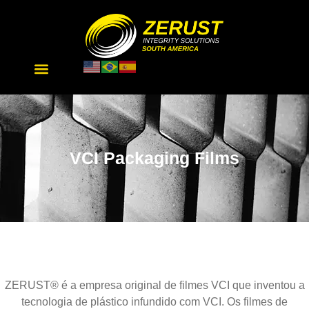
VCI Packaging Films
ZERUST® é a empresa original de filmes VCI que inventou a
tecnologia de plástico infundido com VCI. Os filmes de