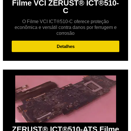
Filme VCI ZERUST® ICT®510-
C
O Filme VCI ICT®510-C oferece proteção
econômica e versátil contra danos por ferrugem e
corrosão
Detalhes
ZERUST® ICT®510-ATS Filme