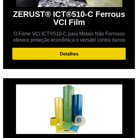
ZERUST® ICT®510-C Ferrous
VCI Film
O Filme VCI ICT®510-C para Metais Não Ferrosos
oferece proteção econômica e versátil contra danos
Detalhes