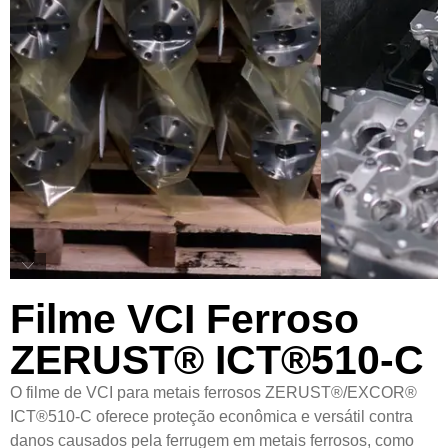
Filme VCI Ferroso
ZERUST® ICT®510-C
O filme de VCI para metais ferrosos ZERUST®/EXCOR®
ICT®510-C oferece proteção econômica e versátil contra
danos causados pela ferrugem em metais ferrosos, como