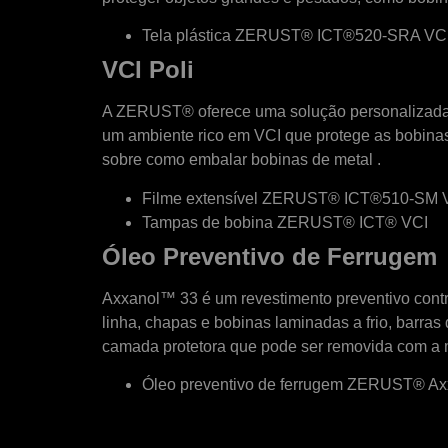
Tela plástica ZERUST® ICT®520-SRA VC
VCI Poli
A ZERUST® oferece uma solução personalizada 
um ambiente rico em VCI que protege as bobinas
sobre como embalar bobinas de metal
.
Filme extensível ZERUST® ICT®510-SM 
Tampas de bobina ZERUST® ICT® VCI
Óleo Preventivo de Ferrugem
Axxanol™ 33 é um revestimento preventivo cont
linha, chapas e bobinas laminadas a frio, barra
camada protetora que pode ser removida com a m
Óleo preventivo de ferrugem ZERUST® A