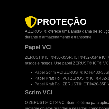
PROTEÇÃO
A ZERUST® oferece uma ampla gama de soluções d
durante o armazenamento e transporte.
Papel VCI
ZERUST® ICT®430-35SR, ICT®432-35P e ICT®420-35
rasgos e rasgos. Use papel ZERUST® ICT® VCI p
Papel Scrim VCI ZERUST® ICT®430-35
Papel Kraft Poli VCI ZERUST® ICT®432-
Papel Kraft Poli ZERUST® ICT®420-35P 
Scrim VCI
O ZERUST® ICT® VCI Scrim é ótimo para aplicaçõ
proteger objetos grandes e pesados, como bobin