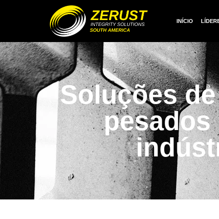
INÍCIO
LÍDER
Soluções de
pesados ​
indúst