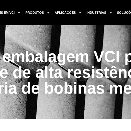
ES EM VCI
PRODUTOS
APLICAÇÕES
INDUSTRIAS
SOLUÇÕ
 embalagem VCI p
​e de alta resistên
ria de bobinas me