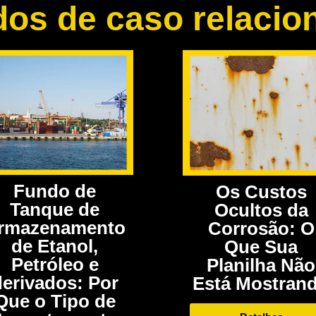
dos de caso relacio
Fundo de
Os Custos
Tanque de
Ocultos da
rmazenamento
Corrosão: O
de Etanol,
Que Sua
Petróleo e
Planilha Não
derivados: Por
Está Mostran
Que o Tipo de