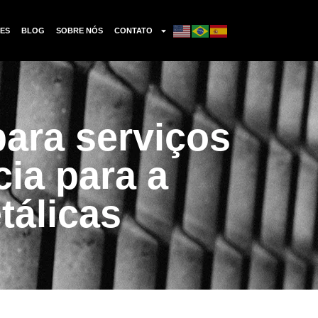
ES
BLOG
SOBRE NÓS
CONTATO
ara serviços
cia para a
tálicas