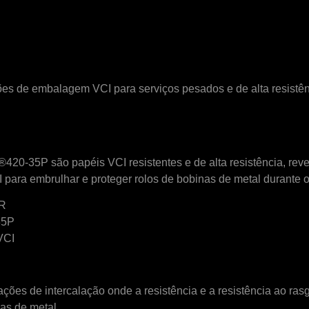
e embalagem VCI para serviços pesados ​​e de alta resistênc
P são papéis VCI resistentes e de alta resistência, revesti
ara embrulhar e proteger rolos de bobinas de metal durante 
SR
35P
VCI
es de intercalação onde a resistência e a resistência ao rasg
as de metal.