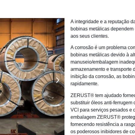
A integridade e a reputação d
bobinas metálicas dependem d
aos seus clientes.
A corrosão é um problema com
bobinas metálicas devido à al
manuseio/embalagem inadequ
armazenamento e transporte 
inibição da corrosão, as bob
rapidamente.
ZERUST® tem ajudado fornece
substituir óleos anti-ferrug
VCI para serviços pesados ​​e 
embalagem ZERUST® protegem 
fornecendo resistência a ras
os poderosos
inibidores de co