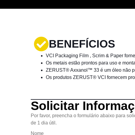
BENEFÍCIOS
VCI Packaging Film
,
Scrim
&
Paper
forne
Os metais estão prontos para uso e mont
ZERUST® Axxanol™ 33 é um óleo não peri
Os produtos ZERUST® VCI fornecem prote
Solicitar Informa
Por favor, preencha o formulário abaixo para so
de 1 dia útil.
Nome