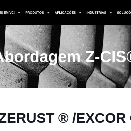
ES EM VCI
PRODUTOS
APLICAÇÕES
INDUSTRIAS
SOLUÇÕ
Abordagem Z-CIS
 ZERUST ® /EXCOR 