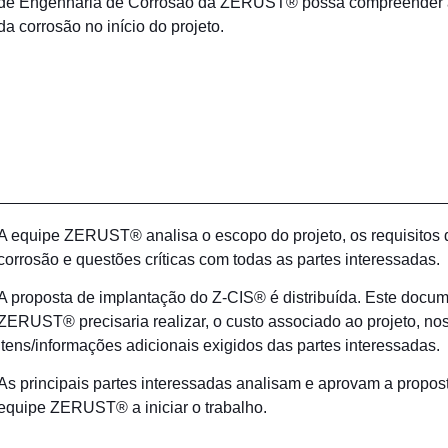
de Engenharia de Corrosão da ZERUST® possa compreender a
da corrosão no início do projeto.
A equipe ZERUST® analisa o escopo do projeto, os requisitos
corrosão e questões críticas com todas as partes interessadas.
A proposta de implantação do Z-CIS® é distribuída. Este docu
ZERUST® precisaria realizar, o custo associado ao projeto, no
itens/informações adicionais exigidos das partes interessadas.
As principais partes interessadas analisam e aprovam a propos
equipe ZERUST® a iniciar o trabalho.