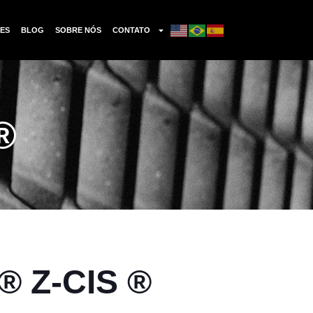
ES
BLOG
SOBRE NÓS
CONTATO
®
® Z-CIS ®