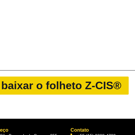
 baixar o folheto Z-CIS®
reço
Contato