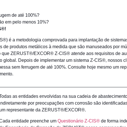
rugem de até 100%?
osão em pelo menos 10%?
S®!
S®) é a metodologia comprovada para implantação de sistema
s de produtos metálicos à medida que são manuseados por múlti
do que ZERUST®/EXCOR® Z-CIS® atende aos requisitos de aus
 global. Depois de implementar um sistema Z-CIS®, nossos cl
emessa sem ferrugem de até 100%. Consulte hoje mesmo um 
imento.
Todas as entidades envolvidas na sua cadeia de abastecimento (
indiretamente por preocupações com corrosão são identificadas
um representante da ZERUST®/EXCOR®.
Cada entidade preenche um
Questionário Z-CIS®
de forma ind