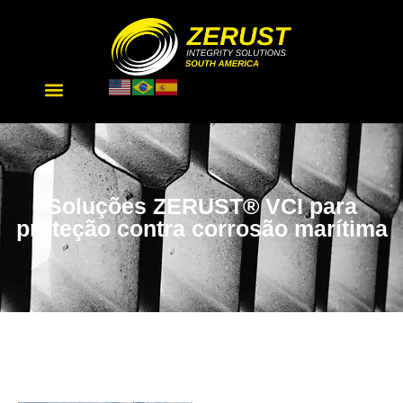
Soluções ZERUST® VCI para
proteção contra corrosão marítima