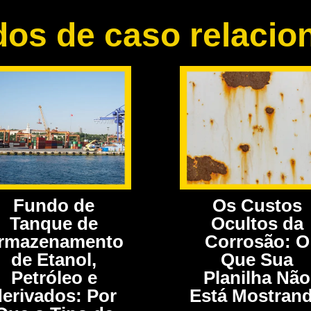
dos de caso relacio
Fundo de
Os Custos
Tanque de
Ocultos da
rmazenamento
Corrosão: O
de Etanol,
Que Sua
Petróleo e
Planilha Não
derivados: Por
Está Mostran