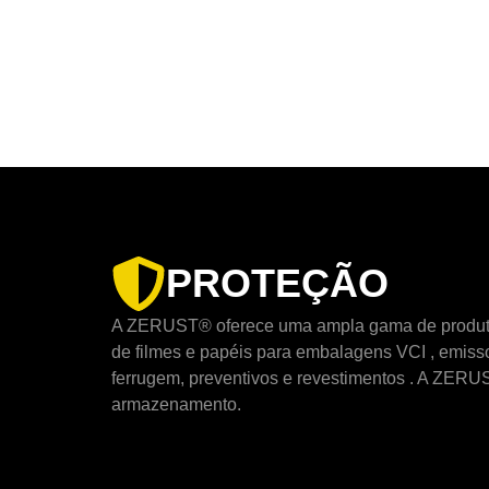
PROTEÇÃO
A ZERUST® oferece uma ampla gama de produtos 
de
filmes
e
papéis
para embalagens VCI ,
emisso
ferrugem, preventivos e revestimentos
. A ZERUST
armazenamento.