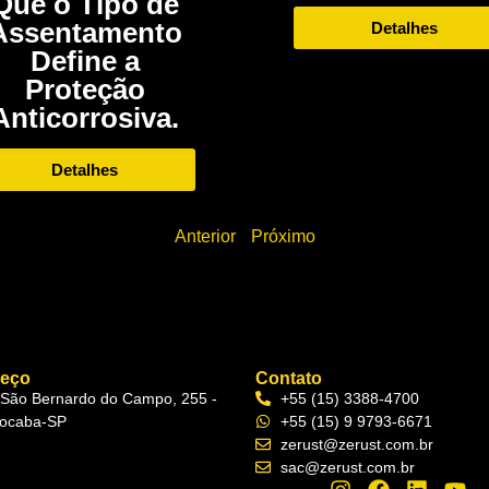
Que o Tipo de
Assentamento
Detalhes
Define a
Proteção
Anticorrosiva.
Detalhes
Anterior
Próximo
reço
Contato
 São Bernardo do Campo, 255 -
+55 (15) 3388-4700
ocaba-SP
+55 (15) 9 9793-6671
zerust@zerust.com.br
sac@zerust.com.br