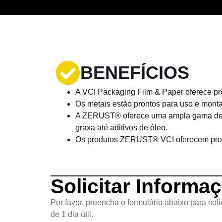
BENEFÍCIOS
A VCI Packaging Film & Paper oferece pr
Os metais estão prontos para uso e mont
A ZERUST® oferece uma ampla gama de rev
graxa até aditivos de óleo.
Os produtos ZERUST® VCI oferecem prote
Solicitar Informa
Por favor, preencha o formulário abaixo para so
de 1 dia útil.