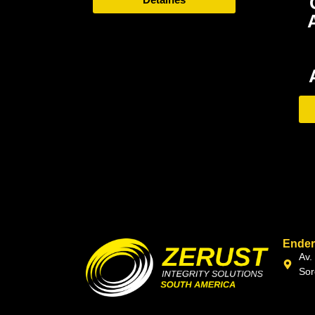
Ende
Av.
Sor