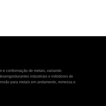
m e conformação de metais, variando
desengordurantes industriais
e
inibidores de
rrosão para metais em andamento, remessa e