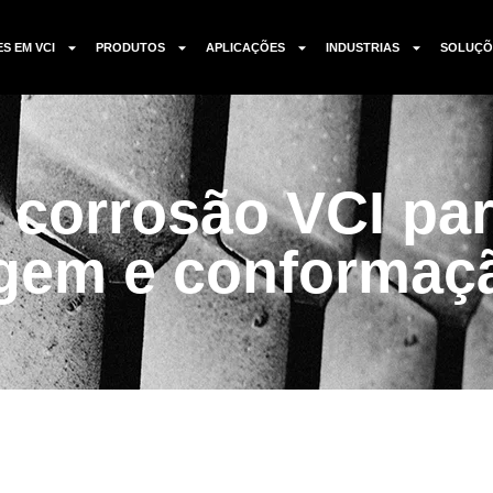
ES EM VCI
PRODUTOS
APLICAÇÕES
INDUSTRIAS
SOLUÇÕ
corrosão VCI par
gem e conformaçã