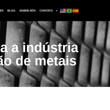
ES
BLOG
SOBRE NÓS
CONTATO
a a indústria
o de metais