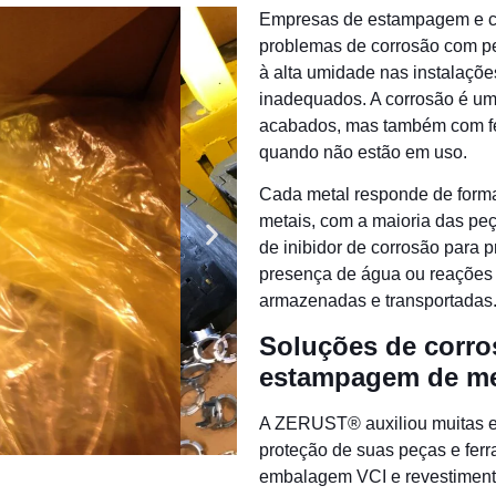
Empresas de estampagem e c
problemas de corrosão com p
à alta umidade nas instalaçõ
inadequados. A corrosão é u
acabados, mas também com fe
quando não estão em uso.
Cada metal responde de form
metais, com a maioria das pe
de inibidor de corrosão para 
presença de água ou reações
armazenadas e transportadas
Soluções de corr
estampagem de me
A ZERUST® auxiliou muitas 
proteção de suas peças e fer
embalagem VCI e revestimento