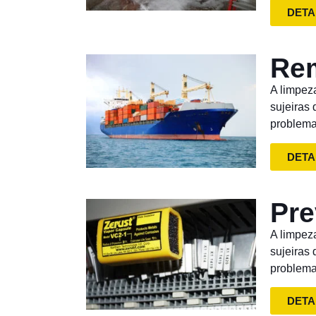
DETA
Rem
A limpez
sujeiras
problema
DETA
Pre
A limpez
sujeiras
problema
DETA