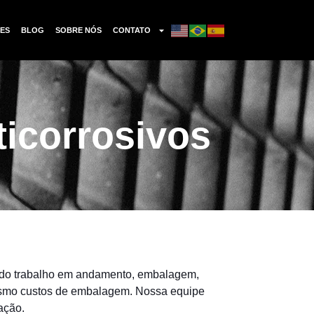
ES
BLOG
SOBRE NÓS
CONTATO
ticorrosivos
ndo trabalho em andamento, embalagem,
mesmo custos de embalagem. Nossa equipe
ação.