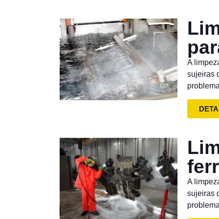
Lim
par
A limpez
sujeiras
problema
DETA
Lim
fer
A limpez
sujeiras
problema