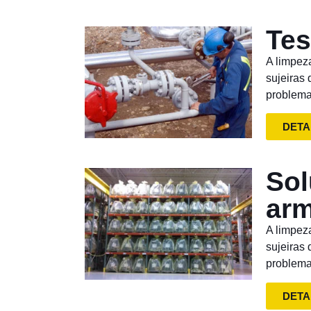
Tes
A limpez
sujeiras
problema
DETA
Sol
arm
A limpez
sujeiras
problema
DETA