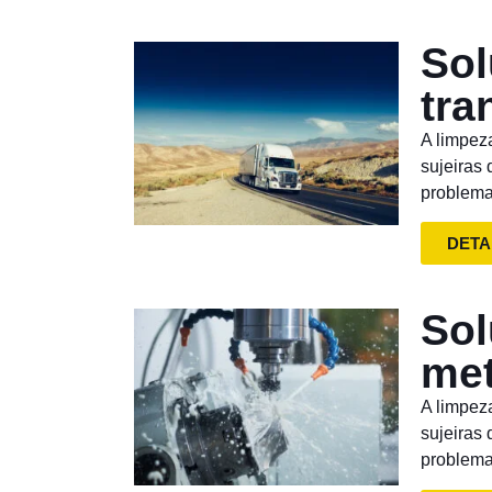
Sol
tra
A limpez
sujeiras
problema
DETA
Sol
met
A limpez
sujeiras
problema