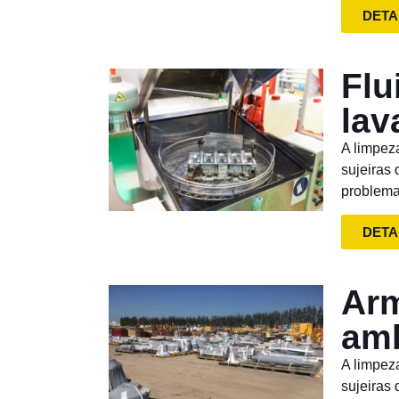
DETA
Flu
lav
A limpez
sujeiras
problema
DETA
Arm
amb
A limpez
sujeiras