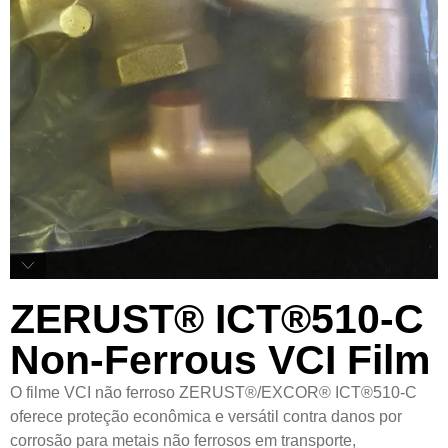
ZERUST® ICT®510-C
Non-Ferrous VCI Film
O filme VCI não ferroso ZERUST®/EXCOR® ICT®510-C
oferece proteção econômica e versátil contra danos por
corrosão para metais não ferrosos em transporte,