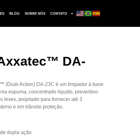
ES
BLOG
SOBRE NÓS
CONTATO
Axxatec™ DA-
Dual-Action) DA-23C é um limpador à base
ma espuma, concentrado líquido, preventivo
s leves, projetado para fornecer até 3
erno e em trânsito proteção.
 de dupla ação