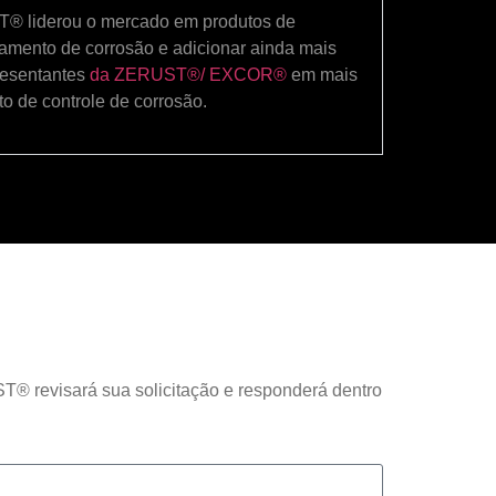
® liderou o mercado em produtos de
iamento de corrosão e adicionar ainda mais
resentantes
da ZERUST®/
EXCOR®
em mais
o de controle de corrosão.
T® revisará sua solicitação e responderá dentro