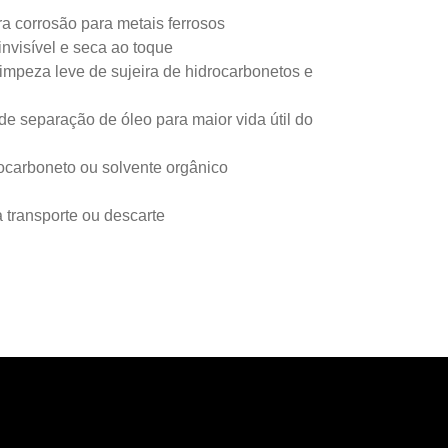
ra corrosão para metais ferrosos
nvisível e seca ao toque
impeza leve de sujeira de hidrocarbonetos e
 separação de óleo para maior vida útil do
ocarboneto ou solvente orgânico
transporte ou descarte