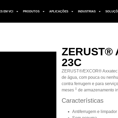
ES EM VCI
PRODUTOS
APLICAÇÕES
INDUSTRIAS
SOLUÇÕ
ZERUST® 
23C
ZERUST®/EXCOR® Axxatec™ (
de água, com pouca ou nenhu
contra ferrugem e para serviço
‡
meses
de armazenamento int
Características
Antiferrugem e limpador
Sem espuma