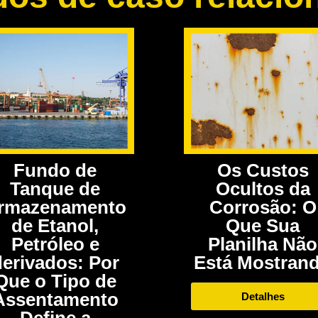
Fundo de
Os Custos
Tanque de
Ocultos da
rmazenamento
Corrosão: O
de Etanol,
Que Sua
Petróleo e
Planilha Não
derivados: Por
Está Mostran
Que o Tipo de
Assentamento
Detalhes
Define a