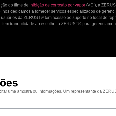
ção do filme de
inibição de corrosão por vapor
(VCI), a ZERUST
, nos dedicamos a fornecer serviços especializados de gerenc
os usuários da ZERUST® têm acesso ao suporte no local de rep
es têm tranquilidade ao escolher a ZERUST® para gerenciament
ções
licitar uma amostra ou informações. Um representante da ZERUS