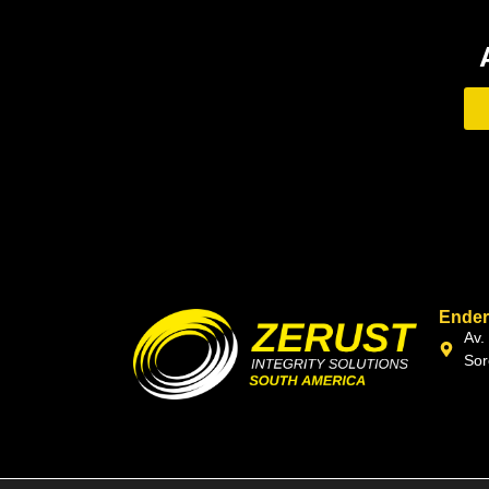
Ende
Av.
Sor