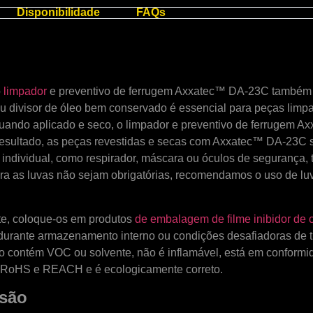
Disponibilidade
FAQs
o
limpador
e preventivo de ferrugem Axxatec™ DA-23C também
u divisor de óleo bem conservado é essencial para peças limpa
uando aplicado e seco, o limpador e preventivo de ferrugem 
resultado, as peças revestidas e secas com Axxatec™ DA-23C s
individual, como respirador, máscara ou óculos de segurança,
a as luvas não sejam obrigatórias, recomendamos o uso de luva
e, coloque-os em produtos
de embalagem de filme inibidor de
urante armazenamento interno ou condições desafiadoras de tr
 contém VOC ou solvente, não é inflamável, está em conformid
 RoHS e REACH e é ecologicamente correto.
osão