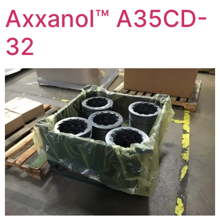
Axxanol™ A35CD-
32