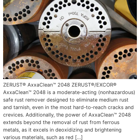
ZERUST® AxxaClean™ 2048 ZERUST®/EXCOR®
AxxaClean™ 2048 is a moderate-acting (nonhazardous)
safe rust remover designed to eliminate medium rust
and tarnish, even in the most hard-to-reach cracks and
crevices. Additionally, the power of AxxaClean™ 2048
extends beyond the removal of rust from ferrous
metals, as it excels in deoxidizing and brightening
various materials, such as red […]