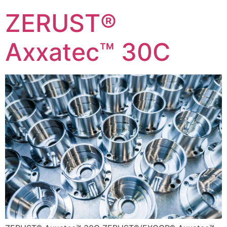
ZERUST®
Axxatec™ 30C