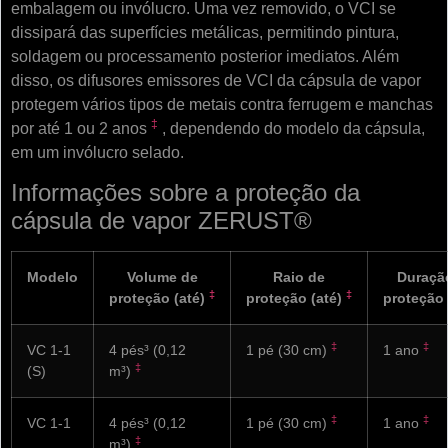
embalagem ou invólucro. Uma vez removido, o VCI se
dissipará das superfícies metálicas, permitindo pintura,
soldagem ou processamento posterior imediatos. Além
disso, os
difusores emissores de VCI
da cápsula de vapor
protegem vários tipos de metais contra ferrugem e manchas
‡
por até 1 ou 2 anos
, dependendo do modelo da cápsula,
em um invólucro selado.
Informações sobre a proteção da
cápsula de vapor ZERUST®
Modelo
Volume de
Raio de
Duraçã
‡
‡
proteção
(até)
proteção
(até)
proteção
‡
‡
VC 1-1
4 pés³ (0,12
1 pé (30 cm)
1 ano
‡
(S)
m³)
‡
‡
VC 1-1
4 pés³ (0,12
1 pé (30 cm)
1 ano
‡
m³)