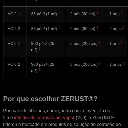
‡
‡
‡
VC 2-1
35 pés³ (1 m³)
2 pés (60 cm)
1 ano
‡
‡
‡
VC 2-2
35 pés³ (1 m³)
2 pés (60 cm)
2 anos
‡
‡
VC 6-1
900 pés³ (25
6 pés (200 cm)
1 ano
‡
m³)
‡
‡
VC 6-2
900 pés³ (25
6 pés (200 cm)
2 anos
‡
m³)
Por que escolher ZERUST®?
Por mais de 50 anos, começando com a invenção do
filme
inibidor de corrosão por vapor
(VCI), a ZERUST®
liderou o mercado em produtos de solução de corrosão de