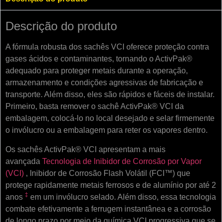
Descrição do produto
A fórmula robusta dos sachês VCI oferece proteção contra
gases ácidos e contaminantes, tornando o ActivPak®
adequado para proteger metais durante a operação,
armazenamento e condições agressivas de fabricação e
transporte. Além disso, eles são rápidos e fáceis de instalar.
Primeiro, basta remover o sachê ActivPak® VCI da
embalagem, colocá-lo no local desejado e selar firmemente
o invólucro ou a embalagem para reter os vapores dentro.
Os sachês ActivPak® VCI apresentam a mais
avançada
Tecnologia de Inibidor de Corrosão por Vapor
(VCI)
, Inibidor de Corrosão Flash Volátil (FCI™) que
protege rapidamente metais ferrosos e de alumínio por até 2
‡
anos
em um invólucro selado. Além disso, essa tecnologia
combate efetivamente a ferrugem instantânea e a corrosão
de longo prazo por meio da química VCI progressiva que se