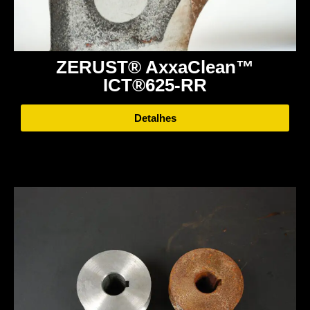
ZERUST® AxxaClean™
ICT®625-RR
Detalhes