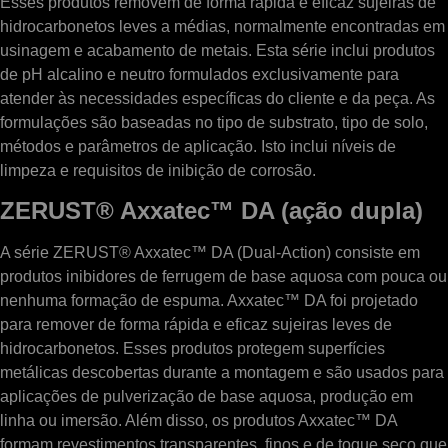
Esses produtos removem de forma rápida e eficaz sujeiras de
hidrocarbonetos leves a médias, normalmente encontradas em
usinagem e acabamento de metais. Esta série inclui produtos
de pH alcalino e neutro formulados exclusivamente para
atender às necessidades específicas do cliente e da peça. As
formulações são baseadas no tipo de substrato, tipo de solo,
métodos e parâmetros de aplicação. Isto inclui níveis de
limpeza e requisitos de inibição de corrosão.
ZERUST® Axxatec™ DA (ação dupla)
A série ZERUST® Axxatec™ DA (Dual-Action) consiste em
produtos inibidores de ferrugem de base aquosa com pouca ou
nenhuma formação de espuma. Axxatec™ DA foi projetado
para remover de forma rápida e eficaz sujeiras leves de
hidrocarbonetos. Esses produtos protegem superfícies
metálicas descobertas durante a montagem e são usados ​​para
aplicações de pulverização de base aquosa, produção em
linha ou imersão. Além disso, os produtos Axxatec™ DA
formam revestimentos transparentes, finos e de toque seco que