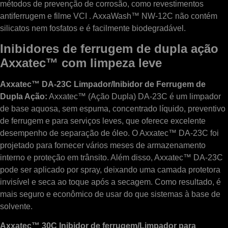
métodos de prevenção de corrosão, como revestimentos
antiferrugem e filme VCI . AxxaWash™ NW-12C não contém
silicatos nem fosfatos e é facilmente biodegradável.
Inibidores de ferrugem de dupla ação
Axxatec™ com limpeza leve
Axxatec™ DA-23C Limpador/Inibidor de Ferrugem de
Dupla Ação:
Axxatec™ (Ação Dupla) DA-23C é um limpador
de base aquosa, sem espuma, concentrado líquido, preventivo
de ferrugem e para serviços leves, que oferece excelente
desempenho de separação de óleo. O Axxatec™ DA-23C foi
projetado para fornecer vários meses de armazenamento
interno e proteção em trânsito. Além disso, Axxatec™ DA-23C
pode ser aplicado por spray, deixando uma camada protetora
invisível e seca ao toque após a secagem. Como resultado, é
mais seguro e econômico de usar do que sistemas à base de
solvente.
Axxatec™ 30C Inibidor de ferrugem/Limpador para