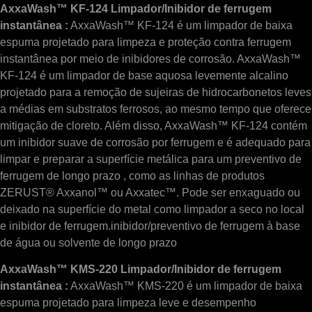
AxxaWash™ KF-124 Limpador/Inibidor de ferrugem
instantânea :
AxxaWash™ KF-124 é um limpador de baixa
espuma projetado para limpeza e proteção contra ferrugem
instantânea por meio de inibidores de corrosão. AxxaWash™
KF-124 é um limpador de base aquosa levemente alcalino
projetado para a remoção de sujeiras de hidrocarbonetos leves
a médias em substratos ferrosos, ao mesmo tempo que oferece
mitigação de cloreto. Além disso, AxxaWash™ KF-124 contém
um inibidor suave de corrosão por ferrugem e é adequado para
limpar e preparar a superfície metálica para um preventivo de
ferrugem de longo prazo , como as linhas de produtos
ZERUST® Axxanol™ ou Axxatec™. Pode ser enxaguado ou
deixado na superfície do metal como limpador a seco no local
e inibidor de ferrugem.inibidor/preventivo de ferrugem à base
de água ou solvente de longo prazo
AxxaWash™ KMS-220 Limpador/Inibidor de ferrugem
instantânea :
AxxaWash™ KMS-220 é um limpador de baixa
espuma projetado para limpeza leve e desempenho