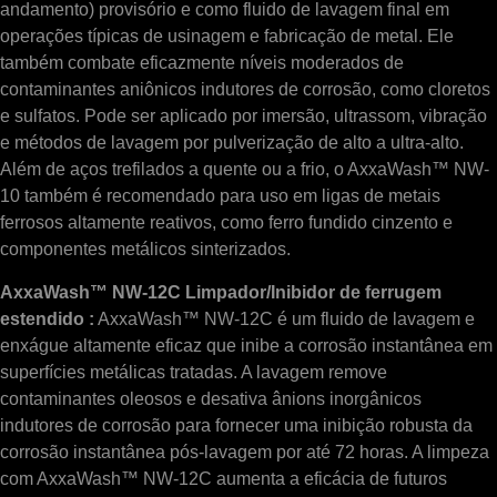
andamento) provisório e como fluido de lavagem final em
operações típicas de usinagem e fabricação de metal. Ele
também combate eficazmente níveis moderados de
contaminantes aniônicos indutores de corrosão, como cloretos
e sulfatos. Pode ser aplicado por imersão, ultrassom, vibração
e métodos de lavagem por pulverização de alto a ultra-alto.
Além de aços trefilados a quente ou a frio, o AxxaWash™ NW-
10 também é recomendado para uso em ligas de metais
ferrosos altamente reativos, como ferro fundido cinzento e
componentes metálicos sinterizados.
AxxaWash™ NW-12C Limpador/Inibidor de ferrugem
estendido :
AxxaWash™ NW-12C é um fluido de lavagem e
enxágue altamente eficaz que inibe a corrosão instantânea em
superfícies metálicas tratadas. A lavagem remove
contaminantes oleosos e desativa ânions inorgânicos
indutores de corrosão para fornecer uma inibição robusta da
corrosão instantânea pós-lavagem por até 72 horas. A limpeza
com AxxaWash™ NW-12C aumenta a eficácia de futuros