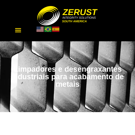
Limpadores e desengraxantes
industriais para acabamento de
metais