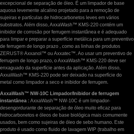
excepcional de separação de óleo. É um limpador de base
aquosa levemente alcalino projetado para a remoção de
sujeiras e partículas de hidrocarbonetos leves em vários
substratos. Além disso, AxxaWash™ KMS-220 contém um
inibidor de corrosão por ferrugem instantânea e é adequado
para limpar e preparar a superfície metálica para um preventivo
de ferrugem de longo prazo , como as linhas de produtos
ZERUST® Axxanol™ ou Axxatec™. Ao usar um preventivo de
ferrugem de longo prazo, o AxxaWash™ KMS-220 deve ser
enxaguado da superfície antes da aplicação. Além disso,
AxxaWash™ KMS-220 pode ser deixado na superfície do
metal como limpador a seco e inibidor de ferrugem.
AxxaWash™ NW-10C Limpador/Inibidor de ferrugem
instantânea :
AxxaWash™ NW-10C é um limpador-
desengordurante de separação de óleo muito eficaz para
hidrocarbonetos e óleos de base biológica mais comumente
usados, bem como sujeiras de óleo de sebo humano. Este
produto é usado como fluido de lavagem WIP (trabalho em