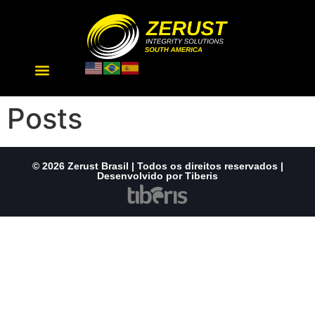
Posts
© 2026 Zerust Brasil | Todos os direitos reservados |
Desenvolvido por Tiberis