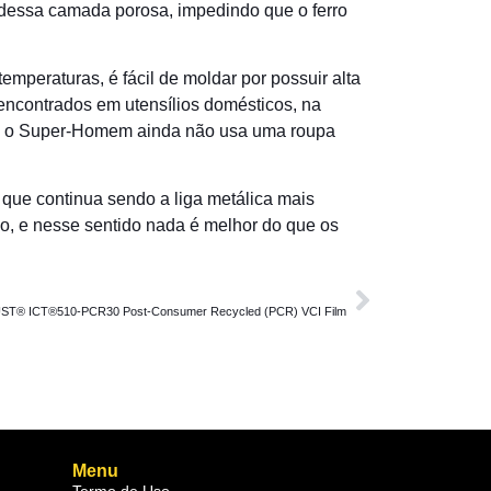
 dessa camada porosa, impedindo que o ferro
emperaturas, é fácil de moldar por possuir alta
 encontrados em utensílios domésticos, na
des, o Super-Homem ainda não usa uma roupa
 que continua sendo a liga metálica mais
o, e nesse sentido nada é melhor do que os
PRÓXIMA
ST® ICT®510-PCR30 Post-Consumer Recycled (PCR) VCI Film
Menu
Termo de Uso