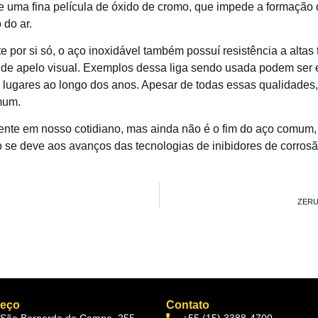
de uma fina película de óxido de cromo, que impede a formação
 do ar.
 por si só, o aço inoxidável também possuí resistência a altas t
rande apelo visual. Exemplos dessa liga sendo usada podem ser
ais lugares ao longo dos anos. Apesar de todas essas qualida
mum.
ente em nosso cotidiano, mas ainda não é o fim do aço comum,
se deve aos avanços das tecnologias de inibidores de corrosã
ZERU
reço
Contato
 São Bernardo do Campo, 255 -
+55 (15) 3388-4700